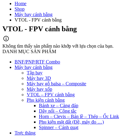
Home
Shop
Máy bay cánh bằng
VTOL - FPV cánh bằng
VTOL - FPV cánh bằng
Không tìm thấy sản phẩm nào khớp với lựa chọn của bạn.
DANH MỤC SẢN PHẨM
BNF/PNP/RTF Combo
Máy bay cánh bằng
Tập bay
Máy bay 3D
Máy bay gỗ balsa – Composite
Máy bay xốp
VTOL – FPV cánh bằng
Phụ kiện cánh bằng
Bánh xe – Càng đáp
Dây nối – Công tắc
Horn – Clevis – Bản lề – Thép – Ốc Link
Phụ kiện mặt đất (Đề, máy đo …)
Spinner – Cánh quạt
Trực thăng