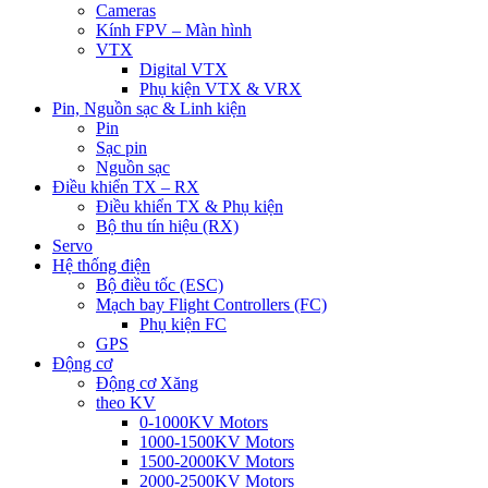
Cameras
Kính FPV – Màn hình
VTX
Digital VTX
Phụ kiện VTX & VRX
Pin, Nguồn sạc & Linh kiện
Pin
Sạc pin
Nguồn sạc
Điều khiển TX – RX
Điều khiển TX & Phụ kiện
Bộ thu tín hiệu (RX)
Servo
Hệ thống điện
Bộ điều tốc (ESC)
Mạch bay Flight Controllers (FC)
Phụ kiện FC
GPS
Động cơ
Động cơ Xăng
theo KV
0-1000KV Motors
1000-1500KV Motors
1500-2000KV Motors
2000-2500KV Motors