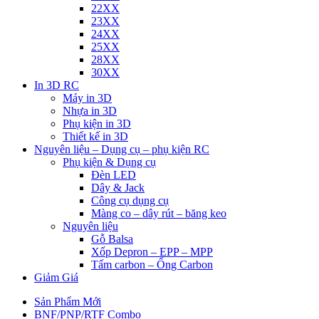
22XX
23XX
24XX
25XX
28XX
30XX
In 3D RC
Máy in 3D
Nhựa in 3D
Phụ kiện in 3D
Thiết kế in 3D
Nguyên liệu – Dụng cụ – phụ kiện RC
Phụ kiện & Dụng cụ
Đèn LED
Dây & Jack
Công cụ dụng cụ
Màng co – dây rút – băng keo
Nguyên liệu
Gỗ Balsa
Xốp Depron – EPP – MPP
Tấm carbon – Ống Carbon
Giảm Giá
Sản Phẩm Mới
BNF/PNP/RTF Combo