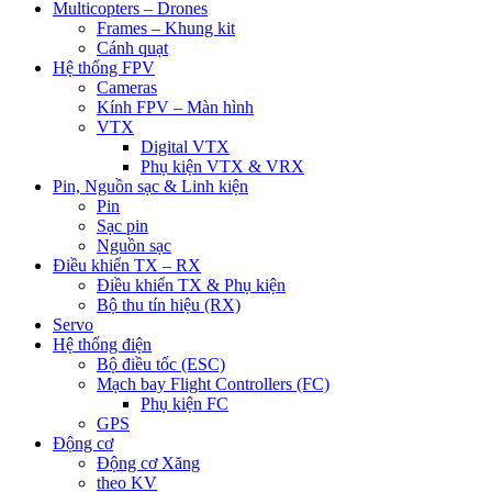
Multicopters – Drones
Frames – Khung kit
Cánh quạt
Hệ thống FPV
Cameras
Kính FPV – Màn hình
VTX
Digital VTX
Phụ kiện VTX & VRX
Pin, Nguồn sạc & Linh kiện
Pin
Sạc pin
Nguồn sạc
Điều khiển TX – RX
Điều khiển TX & Phụ kiện
Bộ thu tín hiệu (RX)
Servo
Hệ thống điện
Bộ điều tốc (ESC)
Mạch bay Flight Controllers (FC)
Phụ kiện FC
GPS
Động cơ
Động cơ Xăng
theo KV