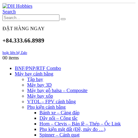
Search
ĐẶT HÀNG NGAY
+84.333.66.8989
hoặc liên hệ Zalo
0
0 items
BNF/PNP/RTF Combo
Máy bay cánh bằng
Tập bay
Máy bay 3D
Máy bay gỗ balsa – Composite
Máy bay xốp
VTOL – FPV cánh bằng
Phụ kiện cánh bằng
Bánh xe – Càng đáp
Dây nối – Công tắc
Horn – Clevis – Bản lề – Thép – Ốc Link
Phụ kiện mặt đất (Đề, máy đo …)
Spinner – Cánh quạt