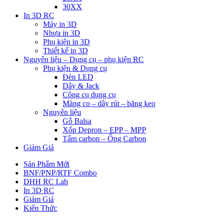
30XX
In 3D RC
Máy in 3D
Nhựa in 3D
Phụ kiện in 3D
Thiết kế in 3D
Nguyên liệu – Dụng cụ – phụ kiện RC
Phụ kiện & Dụng cụ
Đèn LED
Dây & Jack
Công cụ dụng cụ
Màng co – dây rút – băng keo
Nguyên liệu
Gỗ Balsa
Xốp Depron – EPP – MPP
Tấm carbon – Ống Carbon
Giảm Giá
Sản Phẩm Mới
BNF/PNP/RTF Combo
DHH RC Lab
In 3D RC
Giảm Giá
Kiến Thức