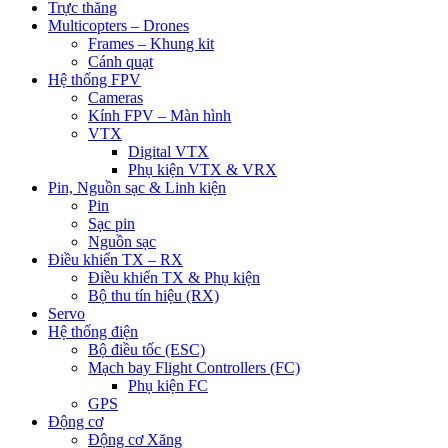
Trực thăng
Multicopters – Drones
Frames – Khung kit
Cánh quạt
Hệ thống FPV
Cameras
Kính FPV – Màn hình
VTX
Digital VTX
Phụ kiện VTX & VRX
Pin, Nguồn sạc & Linh kiện
Pin
Sạc pin
Nguồn sạc
Điều khiển TX – RX
Điều khiển TX & Phụ kiện
Bộ thu tín hiệu (RX)
Servo
Hệ thống điện
Bộ điều tốc (ESC)
Mạch bay Flight Controllers (FC)
Phụ kiện FC
GPS
Động cơ
Động cơ Xăng