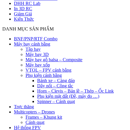
DHH RC Lab
In 3D RC
Giảm Giá
Kiến Thức
DANH MỤC SẢN PHẨM
BNF/PNP/RTF Combo
Máy bay cánh bằng
Tập bay
Máy bay 3D
Máy bay gỗ balsa – Composite
Máy bay xốp
VTOL – FPV cánh bằng
Phụ kiện cánh bằng
Bánh xe – Càng đáp
Dây nối – Công tắc
Horn – Clevis – Bản lề – Thép – Ốc Link
Phụ kiện mặt đất (Đề, máy đo …)
Spinner – Cánh quạt
Trực thăng
Multicopters – Drones
Frames – Khung kit
Cánh quạt
Hệ thống FPV