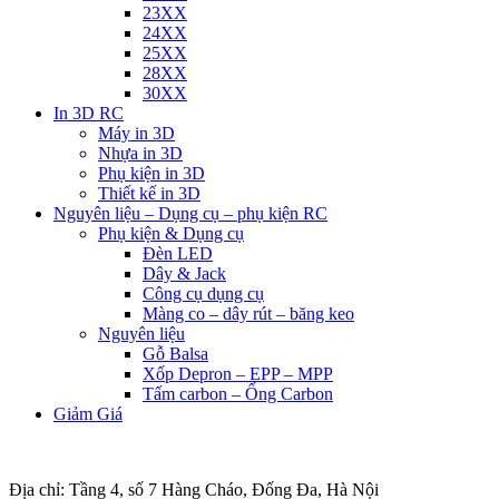
23XX
24XX
25XX
28XX
30XX
In 3D RC
Máy in 3D
Nhựa in 3D
Phụ kiện in 3D
Thiết kế in 3D
Nguyên liệu – Dụng cụ – phụ kiện RC
Phụ kiện & Dụng cụ
Đèn LED
Dây & Jack
Công cụ dụng cụ
Màng co – dây rút – băng keo
Nguyên liệu
Gỗ Balsa
Xốp Depron – EPP – MPP
Tấm carbon – Ống Carbon
Giảm Giá
Địa chỉ: Tầng 4, số 7 Hàng Cháo, Đống Đa, Hà Nội