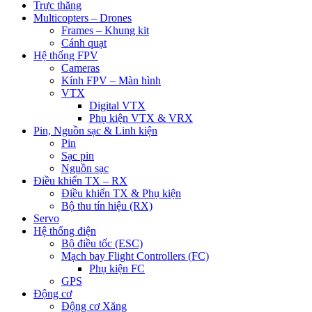
Trực thăng
Multicopters – Drones
Frames – Khung kit
Cánh quạt
Hệ thống FPV
Cameras
Kính FPV – Màn hình
VTX
Digital VTX
Phụ kiện VTX & VRX
Pin, Nguồn sạc & Linh kiện
Pin
Sạc pin
Nguồn sạc
Điều khiển TX – RX
Điều khiển TX & Phụ kiện
Bộ thu tín hiệu (RX)
Servo
Hệ thống điện
Bộ điều tốc (ESC)
Mạch bay Flight Controllers (FC)
Phụ kiện FC
GPS
Động cơ
Động cơ Xăng