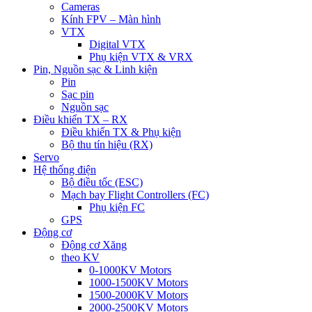
Cameras
Kính FPV – Màn hình
VTX
Digital VTX
Phụ kiện VTX & VRX
Pin, Nguồn sạc & Linh kiện
Pin
Sạc pin
Nguồn sạc
Điều khiển TX – RX
Điều khiển TX & Phụ kiện
Bộ thu tín hiệu (RX)
Servo
Hệ thống điện
Bộ điều tốc (ESC)
Mạch bay Flight Controllers (FC)
Phụ kiện FC
GPS
Động cơ
Động cơ Xăng
theo KV
0-1000KV Motors
1000-1500KV Motors
1500-2000KV Motors
2000-2500KV Motors