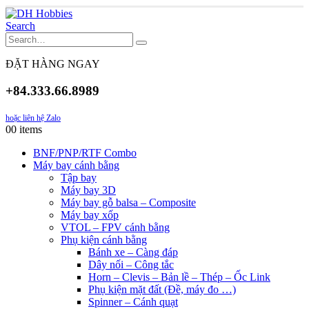
Search
ĐẶT HÀNG NGAY
+84.333.66.8989
hoặc liên hệ Zalo
0
0 items
BNF/PNP/RTF Combo
Máy bay cánh bằng
Tập bay
Máy bay 3D
Máy bay gỗ balsa – Composite
Máy bay xốp
VTOL – FPV cánh bằng
Phụ kiện cánh bằng
Bánh xe – Càng đáp
Dây nối – Công tắc
Horn – Clevis – Bản lề – Thép – Ốc Link
Phụ kiện mặt đất (Đề, máy đo …)
Spinner – Cánh quạt