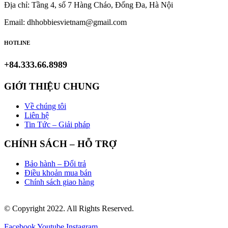
Địa chỉ: Tầng 4, số 7 Hàng Cháo, Đống Đa, Hà Nội
Email: dhhobbiesvietnam@gmail.com
HOTLINE
+84.333.66.8989
GIỚI THIỆU CHUNG
Về chúng tôi
Liên hệ
Tin Tức – Giải pháp
CHÍNH SÁCH – HỖ TRỢ
Bảo hành – Đổi trả
Điều khoản mua bán
Chính sách giao hàng
© Copyright 2022. All Rights Reserved.
Facebook
Youtube
Instagram