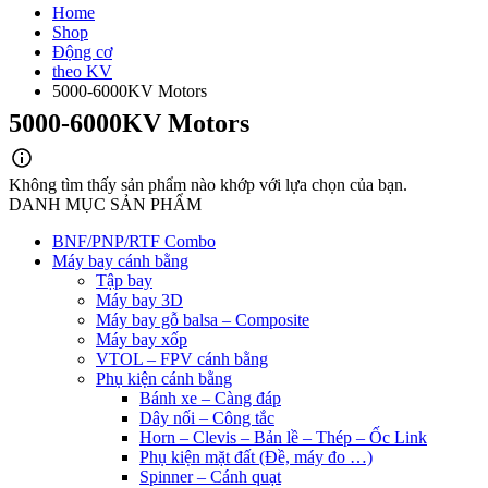
Home
Shop
Động cơ
theo KV
5000-6000KV Motors
5000-6000KV Motors
Không tìm thấy sản phẩm nào khớp với lựa chọn của bạn.
DANH MỤC SẢN PHẨM
BNF/PNP/RTF Combo
Máy bay cánh bằng
Tập bay
Máy bay 3D
Máy bay gỗ balsa – Composite
Máy bay xốp
VTOL – FPV cánh bằng
Phụ kiện cánh bằng
Bánh xe – Càng đáp
Dây nối – Công tắc
Horn – Clevis – Bản lề – Thép – Ốc Link
Phụ kiện mặt đất (Đề, máy đo …)
Spinner – Cánh quạt