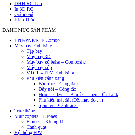
DHH RC Lab
In 3D RC
Giảm Giá
Kiến Thức
DANH MỤC SẢN PHẨM
BNF/PNP/RTF Combo
Máy bay cánh bằng
Tập bay
Máy bay 3D
Máy bay gỗ balsa – Composite
Máy bay xốp
VTOL – FPV cánh bằng
Phụ kiện cánh bằng
Bánh xe – Càng đáp
Dây nối – Công tắc
Horn – Clevis – Bản lề – Thép – Ốc Link
Phụ kiện mặt đất (Đề, máy đo …)
Spinner – Cánh quạt
Trực thăng
Multicopters – Drones
Frames – Khung kit
Cánh quạt
Hệ thống FPV