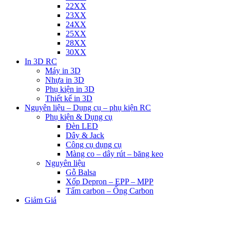
22XX
23XX
24XX
25XX
28XX
30XX
In 3D RC
Máy in 3D
Nhựa in 3D
Phụ kiện in 3D
Thiết kế in 3D
Nguyên liệu – Dụng cụ – phụ kiện RC
Phụ kiện & Dụng cụ
Đèn LED
Dây & Jack
Công cụ dụng cụ
Màng co – dây rút – băng keo
Nguyên liệu
Gỗ Balsa
Xốp Depron – EPP – MPP
Tấm carbon – Ống Carbon
Giảm Giá