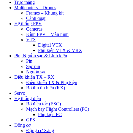
Trực thăng
Multicopters – Drones
Frames – Khung kit
Cánh quạt
Hệ thống FPV
Cameras
Kính FPV – Màn hình
VTX
Digital VTX
Phụ kiện VTX & VRX
Pin, Nguồn sạc & Linh kiện
Pin
Sạc pin
Nguồn sạc
Điều khiển TX – RX
Điều khiển TX & Phụ kiện
Bộ thu tín hiệu (RX)
Servo
Hệ thống điện
Bộ điều tốc (ESC)
Mạch bay Flight Controllers (FC)
Phụ kiện FC
GPS
Động cơ
Động cơ Xăng