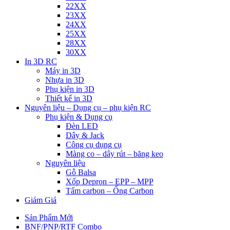
22XX
23XX
24XX
25XX
28XX
30XX
In 3D RC
Máy in 3D
Nhựa in 3D
Phụ kiện in 3D
Thiết kế in 3D
Nguyên liệu – Dụng cụ – phụ kiện RC
Phụ kiện & Dụng cụ
Đèn LED
Dây & Jack
Công cụ dụng cụ
Màng co – dây rút – băng keo
Nguyên liệu
Gỗ Balsa
Xốp Depron – EPP – MPP
Tấm carbon – Ống Carbon
Giảm Giá
Sản Phẩm Mới
BNF/PNP/RTF Combo