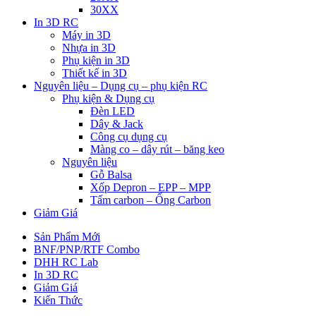
30XX
In 3D RC
Máy in 3D
Nhựa in 3D
Phụ kiện in 3D
Thiết kế in 3D
Nguyên liệu – Dụng cụ – phụ kiện RC
Phụ kiện & Dụng cụ
Đèn LED
Dây & Jack
Công cụ dụng cụ
Màng co – dây rút – băng keo
Nguyên liệu
Gỗ Balsa
Xốp Depron – EPP – MPP
Tấm carbon – Ống Carbon
Giảm Giá
Sản Phẩm Mới
BNF/PNP/RTF Combo
DHH RC Lab
In 3D RC
Giảm Giá
Kiến Thức