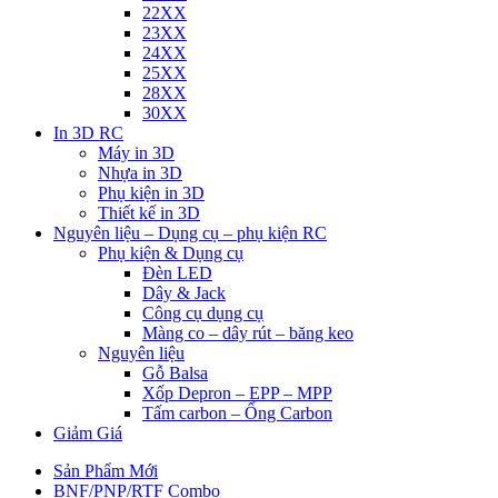
22XX
23XX
24XX
25XX
28XX
30XX
In 3D RC
Máy in 3D
Nhựa in 3D
Phụ kiện in 3D
Thiết kế in 3D
Nguyên liệu – Dụng cụ – phụ kiện RC
Phụ kiện & Dụng cụ
Đèn LED
Dây & Jack
Công cụ dụng cụ
Màng co – dây rút – băng keo
Nguyên liệu
Gỗ Balsa
Xốp Depron – EPP – MPP
Tấm carbon – Ống Carbon
Giảm Giá
Sản Phẩm Mới
BNF/PNP/RTF Combo