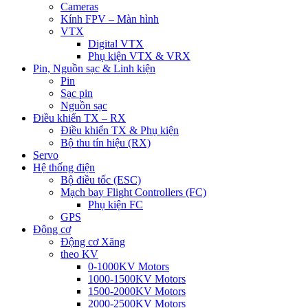
Cameras
Kính FPV – Màn hình
VTX
Digital VTX
Phụ kiện VTX & VRX
Pin, Nguồn sạc & Linh kiện
Pin
Sạc pin
Nguồn sạc
Điều khiển TX – RX
Điều khiển TX & Phụ kiện
Bộ thu tín hiệu (RX)
Servo
Hệ thống điện
Bộ điều tốc (ESC)
Mạch bay Flight Controllers (FC)
Phụ kiện FC
GPS
Động cơ
Động cơ Xăng
theo KV
0-1000KV Motors
1000-1500KV Motors
1500-2000KV Motors
2000-2500KV Motors