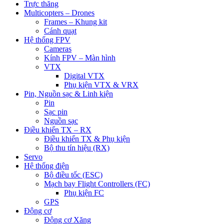
Trực thăng
Multicopters – Drones
Frames – Khung kit
Cánh quạt
Hệ thống FPV
Cameras
Kính FPV – Màn hình
VTX
Digital VTX
Phụ kiện VTX & VRX
Pin, Nguồn sạc & Linh kiện
Pin
Sạc pin
Nguồn sạc
Điều khiển TX – RX
Điều khiển TX & Phụ kiện
Bộ thu tín hiệu (RX)
Servo
Hệ thống điện
Bộ điều tốc (ESC)
Mạch bay Flight Controllers (FC)
Phụ kiện FC
GPS
Động cơ
Động cơ Xăng