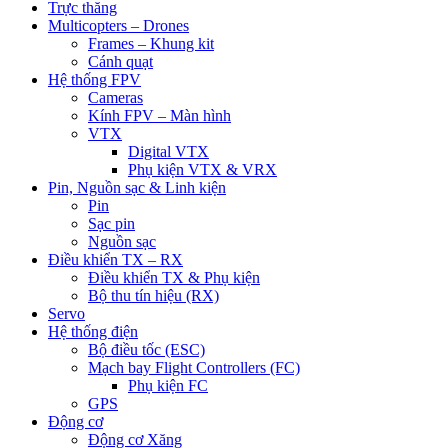
Trực thăng
Multicopters – Drones
Frames – Khung kit
Cánh quạt
Hệ thống FPV
Cameras
Kính FPV – Màn hình
VTX
Digital VTX
Phụ kiện VTX & VRX
Pin, Nguồn sạc & Linh kiện
Pin
Sạc pin
Nguồn sạc
Điều khiển TX – RX
Điều khiển TX & Phụ kiện
Bộ thu tín hiệu (RX)
Servo
Hệ thống điện
Bộ điều tốc (ESC)
Mạch bay Flight Controllers (FC)
Phụ kiện FC
GPS
Động cơ
Động cơ Xăng