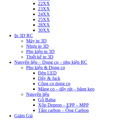
22XX
23XX
24XX
25XX
28XX
30XX
In 3D RC
Máy in 3D
Nhựa in 3D
Phụ kiện in 3D
Thiết kế in 3D
Nguyên liệu – Dụng cụ – phụ kiện RC
Phụ kiện & Dụng cụ
Đèn LED
Dây & Jack
Công cụ dụng cụ
Màng co – dây rút – băng keo
Nguyên liệu
Gỗ Balsa
Xốp Depron – EPP – MPP
Tấm carbon – Ống Carbon
Giảm Giá