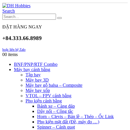
Search
ĐẶT HÀNG NGAY
+84.333.66.8989
hoặc liên hệ Zalo
0
0 items
BNF/PNP/RTF Combo
Máy bay cánh bằng
Tập bay
Máy bay 3D
Máy bay gỗ balsa – Composite
Máy bay xốp
VTOL – FPV cánh bằng
Phụ kiện cánh bằng
Bánh xe – Càng đáp
Dây nối – Công tắc
Horn – Clevis – Bản lề – Thép – Ốc Link
Phụ kiện mặt đất (Đề, máy đo …)
Spinner – Cánh quạt