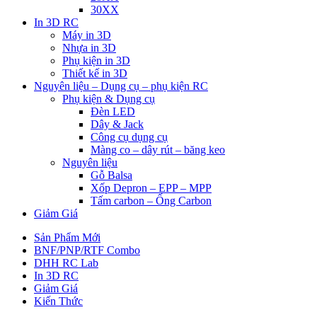
30XX
In 3D RC
Máy in 3D
Nhựa in 3D
Phụ kiện in 3D
Thiết kế in 3D
Nguyên liệu – Dụng cụ – phụ kiện RC
Phụ kiện & Dụng cụ
Đèn LED
Dây & Jack
Công cụ dụng cụ
Màng co – dây rút – băng keo
Nguyên liệu
Gỗ Balsa
Xốp Depron – EPP – MPP
Tấm carbon – Ống Carbon
Giảm Giá
Sản Phẩm Mới
BNF/PNP/RTF Combo
DHH RC Lab
In 3D RC
Giảm Giá
Kiến Thức