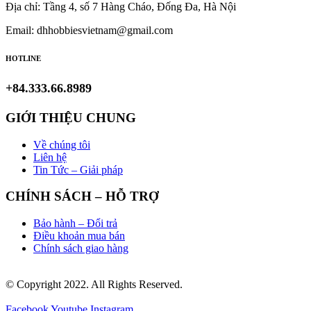
Địa chỉ: Tầng 4, số 7 Hàng Cháo, Đống Đa, Hà Nội
Email: dhhobbiesvietnam@gmail.com
HOTLINE
+84.333.66.8989
GIỚI THIỆU CHUNG
Về chúng tôi
Liên hệ
Tin Tức – Giải pháp
CHÍNH SÁCH – HỖ TRỢ
Bảo hành – Đổi trả
Điều khoản mua bán
Chính sách giao hàng
© Copyright 2022. All Rights Reserved.
Facebook
Youtube
Instagram