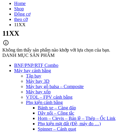
Home
Shop
Động cơ
theo cỡ
11XX
11XX
Không tìm thấy sản phẩm nào khớp với lựa chọn của bạn.
DANH MỤC SẢN PHẨM
BNF/PNP/RTF Combo
Máy bay cánh bằng
Tập bay
Máy bay 3D
Máy bay gỗ balsa – Composite
Máy bay xốp
VTOL – FPV cánh bằng
Phụ kiện cánh bằng
Bánh xe – Càng đáp
Dây nối – Công tắc
Horn – Clevis – Bản lề – Thép – Ốc Link
Phụ kiện mặt đất (Đề, máy đo …)
Spinner – Cánh quạt