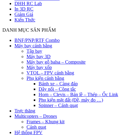
DHH RC Lab
In 3D RC
Giảm Giá
Kiến Thức
DANH MỤC SẢN PHẨM
BNF/PNP/RTF Combo
Máy bay cánh bằng
Tập bay
Máy bay 3D
Máy bay gỗ balsa – Composite
Máy bay xốp
VTOL – FPV cánh bằng
Phụ kiện cánh bằng
Bánh xe – Càng đáp
Dây nối – Công tắc
Horn – Clevis – Bản lề – Thép – Ốc Link
Phụ kiện mặt đất (Đề, máy đo …)
Spinner – Cánh quạt
Trực thăng
Multicopters – Drones
Frames – Khung kit
Cánh quạt
Hệ thống FPV