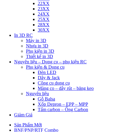
22XX
23XX
24XX
25XX
28XX
30XX
In 3D RC
Máy in 3D
Nhựa in 3D
Phụ kiện in 3D
Thiết kế in 3D
Nguyên liệu – Dụng cụ – phụ kiện RC
Phụ kiện & Dụng cụ
Đèn LED
Dây & Jack
Công cụ dụng cụ
Màng co – dây rút – băng keo
Nguyên liệu
Gỗ Balsa
Xốp Depron – EPP – MPP
Tấm carbon – Ống Carbon
Giảm Giá
Sản Phẩm Mới
BNF/PNP/RTF Combo