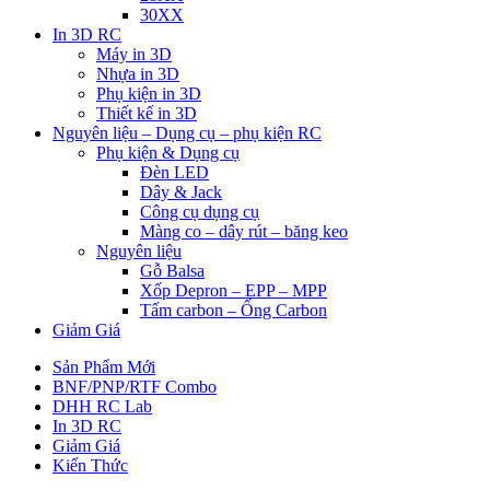
30XX
In 3D RC
Máy in 3D
Nhựa in 3D
Phụ kiện in 3D
Thiết kế in 3D
Nguyên liệu – Dụng cụ – phụ kiện RC
Phụ kiện & Dụng cụ
Đèn LED
Dây & Jack
Công cụ dụng cụ
Màng co – dây rút – băng keo
Nguyên liệu
Gỗ Balsa
Xốp Depron – EPP – MPP
Tấm carbon – Ống Carbon
Giảm Giá
Sản Phẩm Mới
BNF/PNP/RTF Combo
DHH RC Lab
In 3D RC
Giảm Giá
Kiến Thức