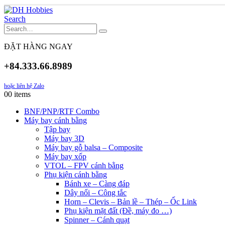
Search
ĐẶT HÀNG NGAY
+84.333.66.8989
hoặc liên hệ Zalo
0
0 items
BNF/PNP/RTF Combo
Máy bay cánh bằng
Tập bay
Máy bay 3D
Máy bay gỗ balsa – Composite
Máy bay xốp
VTOL – FPV cánh bằng
Phụ kiện cánh bằng
Bánh xe – Càng đáp
Dây nối – Công tắc
Horn – Clevis – Bản lề – Thép – Ốc Link
Phụ kiện mặt đất (Đề, máy đo …)
Spinner – Cánh quạt