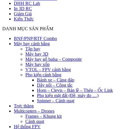
DHH RC Lab
In 3D RC
Giảm Giá
Kiến Thức
DANH MỤC SẢN PHẨM
BNF/PNP/RTF Combo
Máy bay cánh bằng
Tập bay
Máy bay 3D
Máy bay gỗ balsa – Composite
Máy bay xốp
VTOL – FPV cánh bằng
Phụ kiện cánh bằng
Bánh xe – Càng đáp
Dây nối – Công tắc
Horn – Clevis – Bản lề – Thép – Ốc Link
Phụ kiện mặt đất (Đề, máy đo …)
Spinner – Cánh quạt
Trực thăng
Multicopters – Drones
Frames – Khung kit
Cánh quạt
Hệ thống FPV