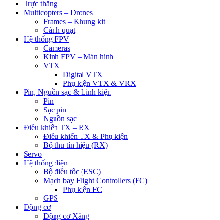
Trực thăng
Multicopters – Drones
Frames – Khung kit
Cánh quạt
Hệ thống FPV
Cameras
Kính FPV – Màn hình
VTX
Digital VTX
Phụ kiện VTX & VRX
Pin, Nguồn sạc & Linh kiện
Pin
Sạc pin
Nguồn sạc
Điều khiển TX – RX
Điều khiển TX & Phụ kiện
Bộ thu tín hiệu (RX)
Servo
Hệ thống điện
Bộ điều tốc (ESC)
Mạch bay Flight Controllers (FC)
Phụ kiện FC
GPS
Động cơ
Động cơ Xăng