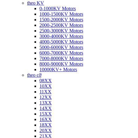
theo KV
0-1000KV Motors
1000-1500KV Motors
1500-2000KV Motors
2000-2500KV Motors
2500-3000KV Motors
3000-4000KV Motors
4000-5000KV Motors
5000-6000KV Motors
6000-7000KV Motors
7000-8000KV Motors
8000-9000KV Motors
10000KV+ Motors
theo cỡ
08XX
10XX
11XX
12XX
13XX
14XX
15XX
16XX
18XX
20XX
21XX